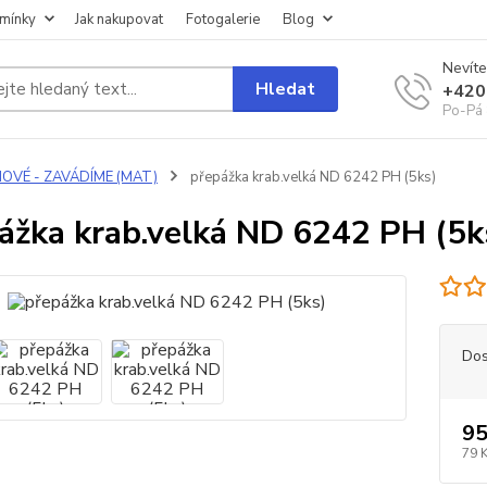
mínky
Jak nakupovat
Fotogalerie
Blog
Nevíte
Hledat
+420
Po-Pá 
NOVÉ - ZAVÁDÍME (MAT)
přepážka krab.velká ND 6242 PH (5ks)
ážka krab.velká ND 6242 PH (5k
Dos
95
79 