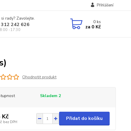
Přihlášení
 si rady? Zavolejte.
0
ks
 312 242 626
za
0 Kč
8:00 -17:30
s)
Ohodnotit produkt
tupnost
Skladem 2
 Kč
Přidat do košíku
Kč
bez DPH