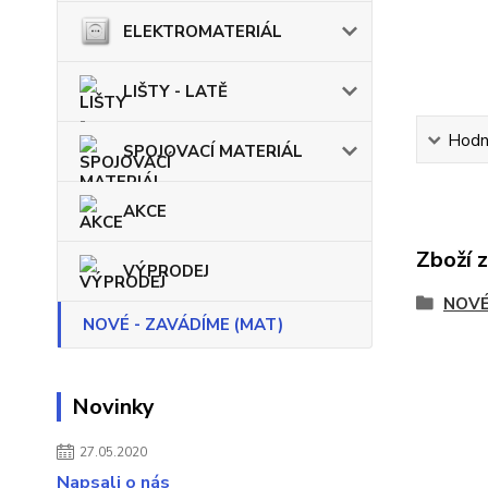
ELEKTROMATERIÁL
LIŠTY - LATĚ
Hodn
SPOJOVACÍ MATERIÁL
AKCE
Zboží 
VÝPRODEJ
NOVÉ
NOVÉ - ZAVÁDÍME (MAT)
Novinky
27.05.2020
Napsali o nás