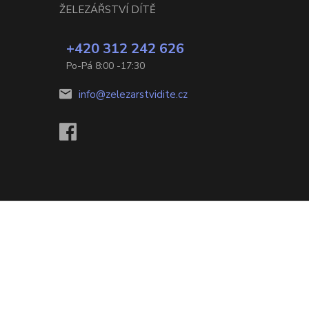
ŽELEZÁŘSTVÍ DÍTĚ
+420 312 242 626
Po-Pá 8:00 -17:30
info@zelezarstvidite.cz
Vytvořeno na
Eshop-rychle.cz