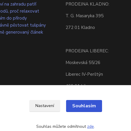
ví na zahradu patří
PRODEJNA KLADNO:
odů, proč relaxovat
T. G. Masaryka 395
ím do přírody
rávně pěstovat tulipány
272 01 Kladno
ně generovaný článek
PRODEJNA LIBEREC:
Moskevská 55/26
Liberec IV-Perštýn
460 01 Liberec
Souhlasím
Nastavení
Souhlas můžete odmítnout
zde
.