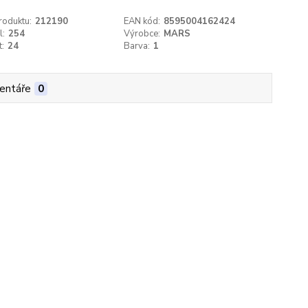
roduktu:
212190
EAN kód:
8595004162424
l:
254
Výrobce:
MARS
t:
24
Barva:
1
entáře
0