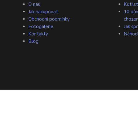
O nás
Kutilst
Jak nakupovat
10 dův
Obchodní podmínky
chozen
Fotogalerie
Jak sp
Kontakty
Náhod
Blog