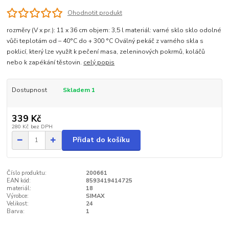
Ohodnotit produkt
rozměry (V x pr.): 11 x 36 cm objem: 3,5 l materiál: varné sklo sklo odolné
vůči teplotám od – 40°C do + 300 °C Oválný pekáč z varného skla s
poklicí, který lze využít k pečení masa, zeleninových pokrmů, koláčů
nebo k zapékání těstovin.
celý popis
Dostupnost
Skladem 1
339 Kč
280 Kč
bez DPH
Přidat do košíku
Číslo produktu:
200661
EAN kód:
8593419414725
materiál:
18
Výrobce:
SIMAX
Velikost:
24
Barva:
1