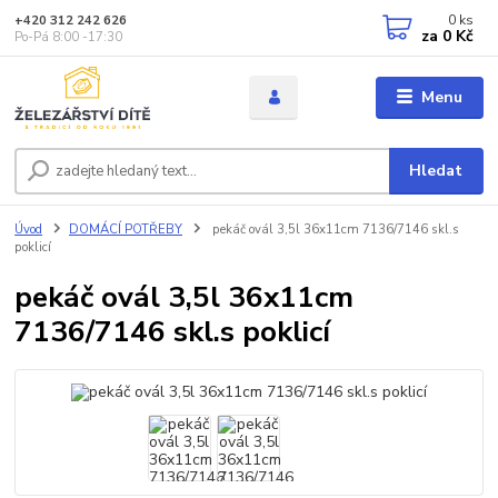
0
ks
+420 312 242 626
za
0 Kč
Po-Pá 8:00 -17:30
Menu
Hledat
Úvod
DOMÁCÍ POTŘEBY
pekáč ovál 3,5l 36x11cm 7136/7146 skl.s
poklicí
pekáč ovál 3,5l 36x11cm
7136/7146 skl.s poklicí