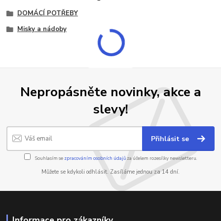
DOMÁCÍ POTŘEBY
Misky a nádoby
Nepropásněte novinky, akce a
slevy!
Přihlásit se
Souhlasím se
zpracováním osobních údajů
za účelem rozesílky newsletteru.
Můžete se kdykoli odhlásit. Zasíláme jednou za 14 dní.
Informace pro zákazníky