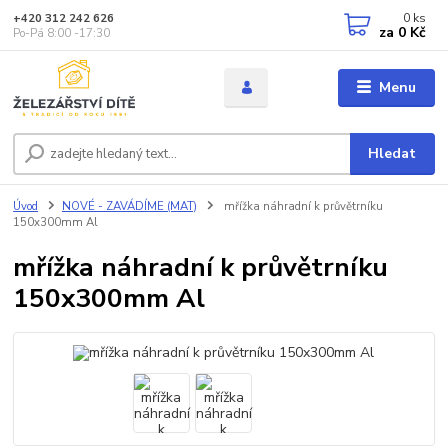
0
ks
+420 312 242 626
za
0 Kč
Po-Pá 8:00 -17:30
Menu
Hledat
Úvod
NOVÉ - ZAVÁDÍME (MAT)
mřížka náhradní k průvětrníku
150x300mm Al
mřížka náhradní k průvětrníku
150x300mm Al