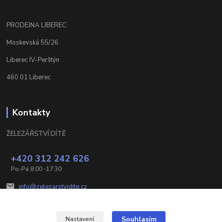
PRODEJNA LIBEREC:
Moskevská 55/26
Liberec IV-Perštýn
460 01 Liberec
Kontakty
ŽELEZÁŘSTVÍ DÍTĚ
+420 312 242 626
Po-Pá 8:00 -17:30
info@zelezarstvidite.cz
Souhlasím
Nastavení