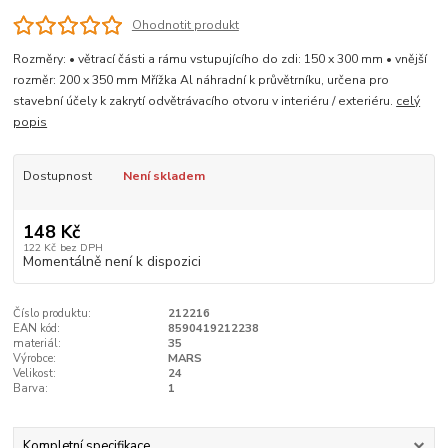
Ohodnotit produkt
Rozměry: • větrací části a rámu vstupujícího do zdi: 150 x 300 mm • vnější
rozměr: 200 x 350 mm Mřížka Al náhradní k průvětrníku, určena pro
stavební účely k zakrytí odvětrávacího otvoru v interiéru / exteriéru.
celý
popis
Dostupnost
Není skladem
148 Kč
122 Kč
bez DPH
Momentálně není k dispozici
Číslo produktu:
212216
EAN kód:
8590419212238
materiál:
35
Výrobce:
MARS
Velikost:
24
Barva:
1
Kompletní specifikace