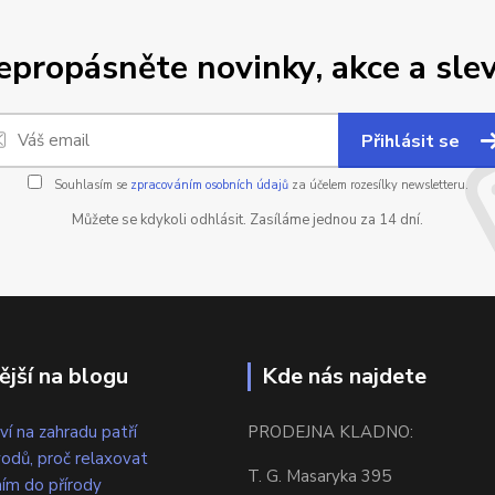
epropásněte novinky, akce a slev
Přihlásit se
Souhlasím se
zpracováním osobních údajů
za účelem rozesílky newsletteru.
Můžete se kdykoli odhlásit. Zasíláme jednou za 14 dní.
ější na blogu
Kde nás najdete
ví na zahradu patří
PRODEJNA KLADNO:
odů, proč relaxovat
T. G. Masaryka 395
ím do přírody