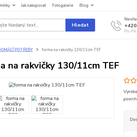
mínky
Jak nakupovat
Fotogalerie
Blog
Nevíte
Hledat
+420
Po-Pá 
DOMÁCÍ POTŘEBY
forma na rakvičky 130/11cm TEF
a na rakvičky 130/11cm TEF
Vyrobe
povrch
Dos