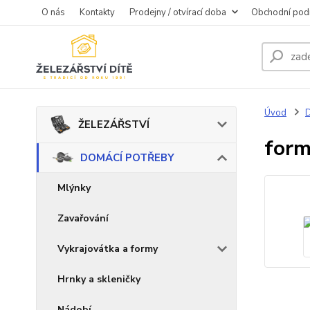
O nás
Kontakty
Prodejny / otvírací doba
Obchodní pod
Úvod
ŽELEZÁŘSTVÍ
form
DOMÁCÍ POTŘEBY
Mlýnky
Zavařování
Vykrajovátka a formy
Hrnky a skleničky
Nádobí