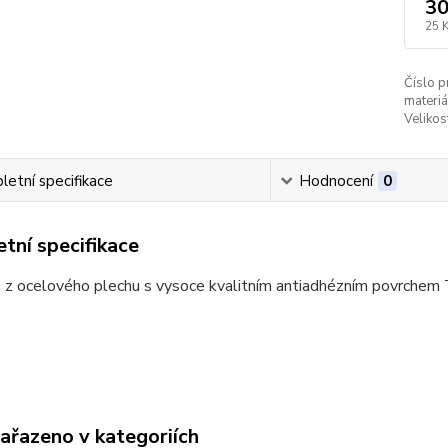
30
25 
Číslo p
materiá
Velikos
etní specifikace
Hodnocení
0
tní specifikace
 z ocelového plechu s vysoce kvalitním antiadhézním povrchem 
zařazeno v kategoriích