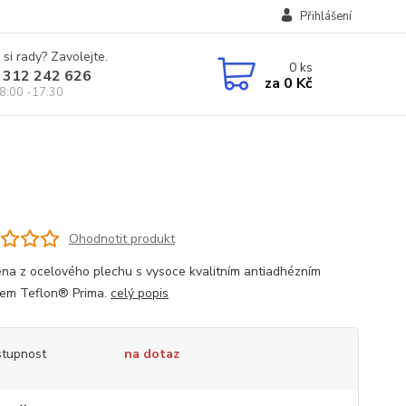
Přihlášení
 si rady? Zavolejte.
0
ks
 312 242 626
za
0 Kč
8:00 -17:30
Ohodnotit produkt
na z ocelového plechu s vysoce kvalitním antiadhézním
em Teflon® Prima.
celý popis
tupnost
na dotaz