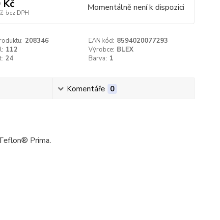
 Kč
Momentálně není k dispozici
Kč
bez DPH
roduktu:
208346
EAN kód:
8594020077293
l:
112
Výrobce:
BLEX
t:
24
Barva:
1
Komentáře
0
Teflon® Prima.