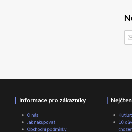
N
Informace pro zákazníky
Nejčten
O nás
Kutilst
Jak nakupovat
10 dův
Obchodní podmínky
chozen