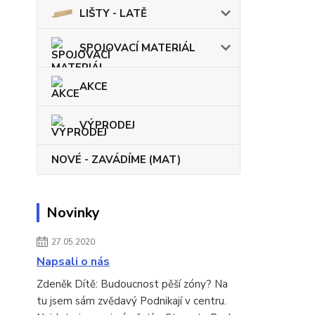
LIŠTY - LATĚ
SPOJOVACÍ MATERIÁL
AKCE
VÝPRODEJ
NOVÉ - ZAVÁDÍME (MAT)
Novinky
27.05.2020
Napsali o nás
Zdeněk Dítě: Budoucnost pěší zóny? Na
tu jsem sám zvědavý Podnikají v centru.