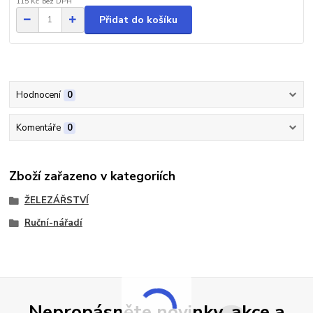
115 Kč
bez DPH
Přidat do košíku
Hodnocení
0
Komentáře
0
Zboží zařazeno v kategoriích
ŽELEZÁŘSTVÍ
Ruční-nářadí
Nepropásněte novinky, akce a