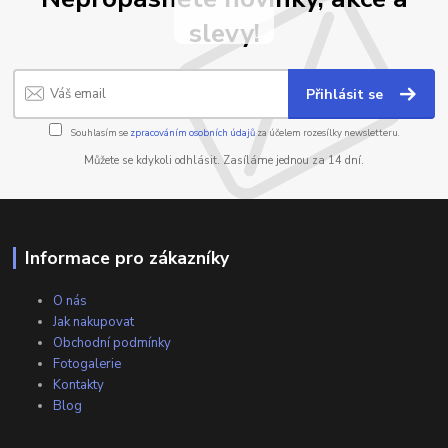
slevy!
Přihlásit se
Souhlasím se
zpracováním osobních údajů
za účelem rozesílky newsletteru.
Můžete se kdykoli odhlásit. Zasíláme jednou za 14 dní.
Informace pro zákazníky
O nás
Jak nakupovat
Obchodní podmínky
Fotogalerie
Kontakty
Blog