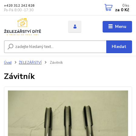
0
ks
+420 312 242 626
za
0 Kč
Po-Pá 8:00 -17:30
Menu
Hledat
Úvod
ŽELEZÁŘSTVÍ
Závitník
Závitník