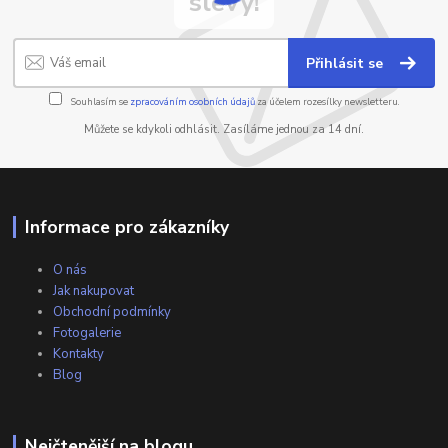
slevy!
Přihlásit se
Souhlasím se
zpracováním osobních údajů
za účelem rozesílky newsletteru.
Můžete se kdykoli odhlásit. Zasíláme jednou za 14 dní.
Informace pro zákazníky
O nás
Jak nakupovat
Obchodní podmínky
Fotogalerie
Kontakty
Blog
Nejčtenější na blogu