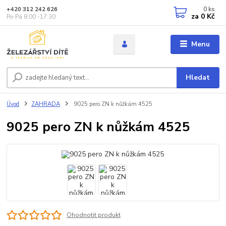
0
ks
+420 312 242 626
za
0 Kč
Po-Pá 8:00 -17:30
Menu
Hledat
Úvod
ZAHRADA
9025 pero ZN k nůžkám 4525
9025 pero ZN k nůžkám 4525
Ohodnotit produkt