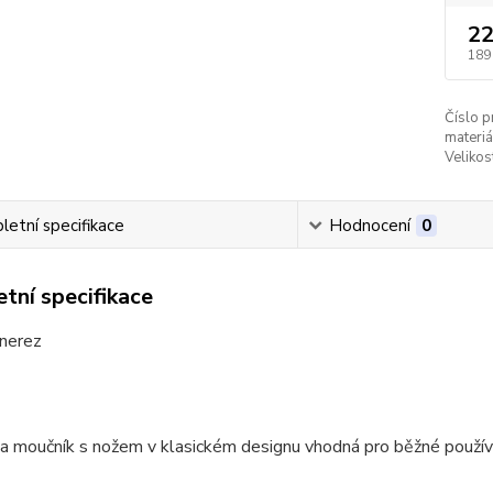
22
189
Číslo p
materiá
Velikos
etní specifikace
Hodnocení
0
tní specifikace
 nerez
na moučník s nožem v klasickém designu vhodná pro běžné použí