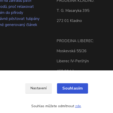
ví na zahradu patří
PRODEJNA KLADNO:
odů, proč relaxovat
T. G. Masaryka 395
ím do přírody
rávně pěstovat tulipány
272 01 Kladno
ně generovaný článek
PRODEJNA LIBEREC:
Moskevská 55/26
Liberec IV-Perštýn
460 01 Liberec
Souhlasím
Nastavení
Souhlas můžete odmítnout
zde
.