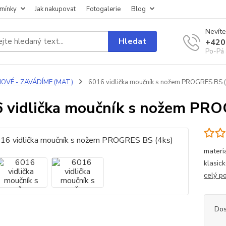
mínky
Jak nakupovat
Fotogalerie
Blog
Nevíte
Hledat
+420
Po-Pá 
NOVÉ - ZAVÁDÍME (MAT)
6016 vidlička moučník s nožem PROGRES BS (
 vidlička moučník s nožem PRO
materi
klasic
celý p
Dos