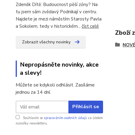
Zdeněk Dítě: Budoucnost pěší zóny? Na
tu jsem sám zvědavý Podnikají v centru.
Najdete je mezi náměstím Starosty Pavla
a Sokolem, tedy v historickém...
číst celé
Zboží 
Zobrazit všechny novinky
NOVÉ
Nepropásněte novinky, akce
a slevy!
Můžete se kdykoli odhlásit. Zasíláme
jednou za 14 dní.
Přihlásit se
Souhlasím se
zpracováním osobních údajů
za účelem
rozesílky newsletteru.