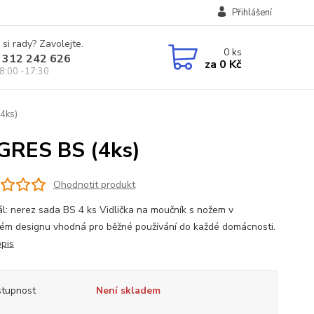
Přihlášení
 si rady? Zavolejte.
0
ks
 312 242 626
za
0 Kč
8:00 -17:30
4ks)
GRES BS (4ks)
Ohodnotit produkt
ál: nerez sada BS 4 ks Vidlička na moučník s nožem v
kém designu vhodná pro běžné používání do každé domácnosti.
opis
tupnost
Není skladem