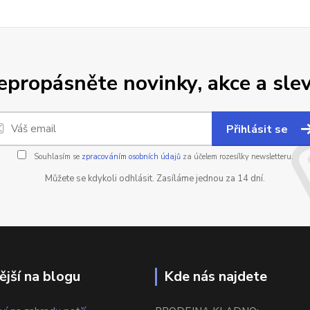
epropásněte novinky, akce a slev
Přihlásit se
Souhlasím se
zpracováním osobních údajů
za účelem rozesílky newsletteru.
Můžete se kdykoli odhlásit. Zasíláme jednou za 14 dní.
ější na blogu
Kde nás najdete