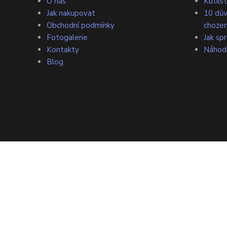
O nás
Kutilst
Jak nakupovat
10 dův
Obchodní podmínky
chozen
Fotogalerie
Jak sp
Kontakty
Náhod
Blog