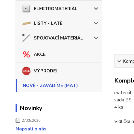
ELEKTROMATERIÁL
LIŠTY - LATĚ
SPOJOVACÍ MATERIÁL
AKCE
Kompl
VÝPRODEJ
Komple
NOVÉ - ZAVÁDÍME (MAT)
materiál:
sada BS
4 ks
Novinky
27.05.2020
Vidlička 
Napsali o nás