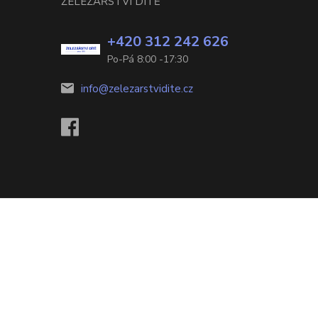
ŽELEZÁŘSTVÍ DÍTĚ
+420 312 242 626
Po-Pá 8:00 -17:30
info@zelezarstvidite.cz
Vytvořeno na
Eshop-rychle.cz